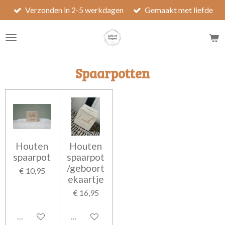
Verzonden in 2-5 werkdagen
Gemaakt met liefde
Ga
direct
naar
de
hoofdinhoud
Spaarpotten
Houten
Houten
spaarpot
spaarpot
/geboort
€ 10,95
ekaartje
€ 16,95
Bekijk details
In winkelwagen