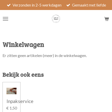
Verzonden in 2-5 werkdagen
Gemaakt met liefde
Ga
direct
naar
de
hoofdinhoud
Winkelwagen
Er zitten geen artikelen (meer) in de winkelwagen.
Bekijk ook eens
Inpakservice
€ 1,50