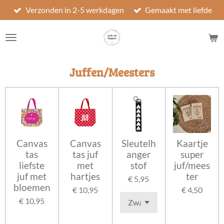
Verzonden in 2-5 werkdagen
Gemaakt met liefde
Ga
direct
naar
de
hoofdinhoud
Juffen/Meesters
Canvas
Canvas
Sleutelh
Kaartje
tas
tas juf
anger
super
liefste
met
stof
juf/mees
juf met
hartjes
ter
€ 5,95
bloemen
€ 10,95
€ 4,50
€ 10,95