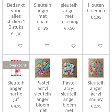
Bedankt
Sleutelh
sleutelh
Houten
voor
anger
anger
bloemen
alles
met
met
€ 1,95
sticker/1
naam
tekening
0 stuks
€ 4,95
€ 7,50
€ 1,00
In winkelwagen
In winkelwagen
In winkelwagen
Bekijk details
Uitverkocht
Sleutelh
Pastel
Pastel
Sleutelh
anger
acryl
acryl
anger
hartje
sleutelh
sleutelh
acryl
juf
anger
anger
smiley
bloem
bloem
€ 4,95
€ 2,95
met
met