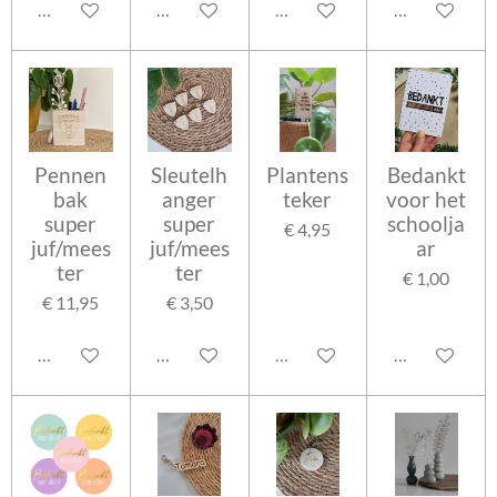
In winkelwagen
In winkelwagen
In winkelwagen
Bekijk details
Pennen
Sleutelh
Plantens
Bedankt
bak
anger
teker
voor het
super
super
schoolja
€ 4,95
juf/mees
juf/mees
ar
ter
ter
€ 1,00
€ 11,95
€ 3,50
Bekijk details
Bekijk details
Bekijk details
In winkelwag