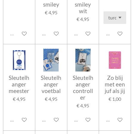
smiley
smiley
wit
€ 4,95
€ 4,95
Uitverkocht
In winkelwagen
In winkelwagen
In winkelwag
Sleutelh
Sleutelh
Sleutelh
Zo blij
anger
anger
anger
met een
meester
voetbal
controll
juf als jij
er
€ 4,95
€ 4,95
€ 1,00
€ 4,95
In winkelwagen
In winkelwagen
In winkelwagen
In winkelwag