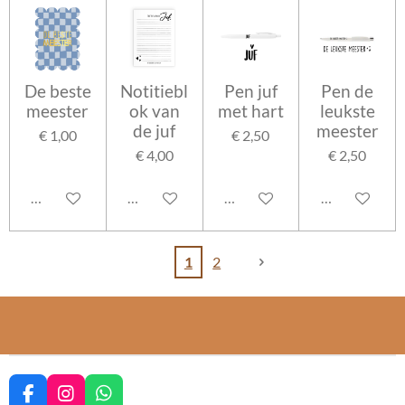
De beste
Notitiebl
Pen juf
Pen de
meester
ok van
met hart
leukste
de juf
meester
€ 1,00
€ 2,50
€ 4,00
€ 2,50
In winkelwagen
In winkelwagen
In winkelwagen
In winkelwag
1
2
F
I
W