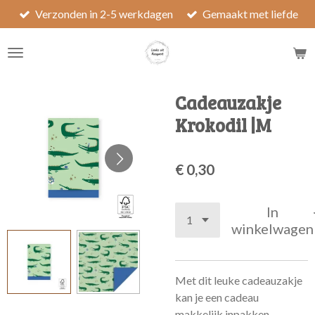
Verzonden in 2-5 werkdagen
Gemaakt met liefde
Ga
direct
naar
de
hoofdinhoud
Cadeauzakje
Krokodil |M
€ 0,30
In
winkelwagen
Met dit leuke cadeauzakje
kan je een cadeau
makkelijk inpakken.