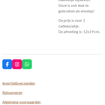
Deze is ook leuk te
gebruiken als envelop!
De prijs is voor 1
cadeauzakje.
De afmeting is: 12x19 cm.
F
I
W
a
n
h
c
s
a
e
t
t
levertijd&verzenden
b
a
s
o
g
A
Retourneren
o
r
p
k
a
p
m
Algemene voorwaarden