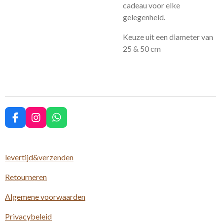
cadeau voor elke
gelegenheid.
Keuze uit een diameter van
25 & 50 cm
F
I
W
a
n
h
c
s
a
e
t
t
levertijd&verzenden
b
a
s
o
g
A
Retourneren
o
r
p
k
a
p
m
Algemene voorwaarden
Privacybeleid