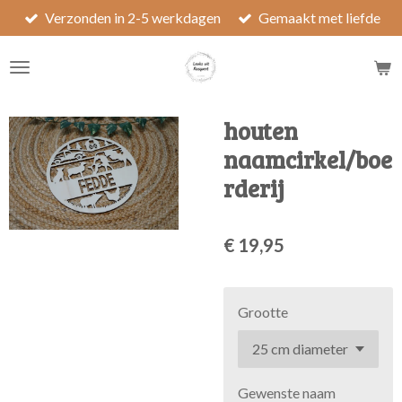
Verzonden in 2-5 werkdagen
Gemaakt met liefde
Ga
direct
naar
de
hoofdinhoud
houten
naamcirkel/boe
rderij
€ 19,95
Grootte
Gewenste naam