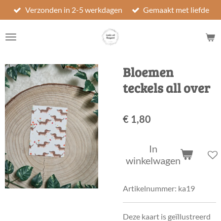
Verzonden in 2-5 werkdagen
Gemaakt met liefde
Ga
direct
naar
de
hoofdinhoud
Bloemen
teckels all over
€ 1,80
In
winkelwagen
Artikelnummer:
ka19
Deze kaart is geïllustreerd