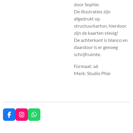
door Sophie.
De illustraties zijn
afgedrukt op
structuurkarton, hierdoor
zijn de kaarten stevig!
De achterkant is blanco en
daardoor is er genoeg
schrijfruimte.
Formaat: a6
Merk: Studio Phie
F
I
W
a
n
h
c
s
a