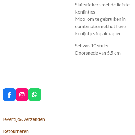
Sluitstickers met de liefste
konijntjes!
Mooi om te gebruiken in
combinatie met het lieve
konijntjes inpakpapier.
Set van 10 stuks.
Doorsnede van 5,5 cm.
F
I
W
a
n
h
c
s
a
e
t
t
levertijd&verzenden
b
a
s
o
g
A
Retourneren
o
r
p