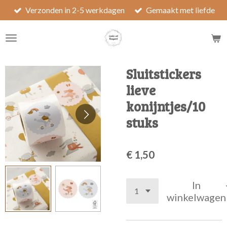
Verzonden in 2-5 werkdagen
Gemaakt met liefde
Ga
direct
naar
de
hoofdinhoud
Sluitstickers
lieve
konijntjes/10
stuks
€ 1,50
In
winkelwagen