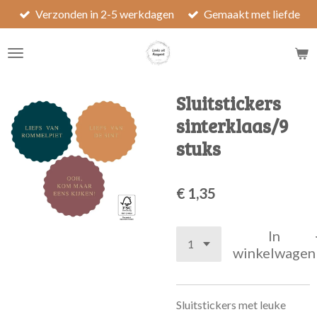
Verzonden in 2-5 werkdagen
Gemaakt met liefde
Ga
direct
naar
de
hoofdinhoud
Sluitstickers
sinterklaas/9
stuks
€ 1,35
In
winkelwagen
Sluitstickers met leuke