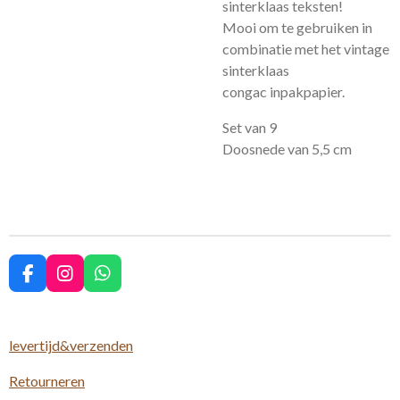
sinterklaas teksten!
Mooi om te gebruiken in
combinatie met het vintage
sinterklaas
congac inpakpapier.
Set van 9
Doosnede van 5,5 cm
F
I
W
a
n
h
c
s
a
e
t
t
levertijd&verzenden
b
a
s
o
g
A
Retourneren
o
r
p
k
a
p