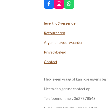
F
I
W
a
n
h
c
s
a
e
t
t
levertijd&verzenden
b
a
s
o
g
A
Retourneren
o
r
p
k
a
p
m
Algemene voorwaarden
Privacybeleid
Contact
Heb je een vraag of kan ik je ergens bij
Neem dan gerust contact op!
Telefoonnummer: 0627378543
E-mail: info@leuksuitrasquert.nl