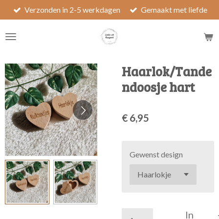
Verzonden in 2-5 werkdagen
Gemaakt met liefde
Ga
direct
naar
de
hoofdinhoud
Haarlok/Tande
ndoosje hart
€ 6,95
Gewenst design
In