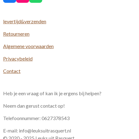
a
n
h
c
s
a
e
t
t
levertijd&verzenden
b
a
s
o
g
A
Retourneren
o
r
p
k
a
p
m
Algemene voorwaarden
Privacybeleid
Contact
Heb je een vraag of kan ik je ergens bij helpen?
Neem dan gerust contact op!
Telefoonnummer: 0627378543
E-mail: info@leuksuitrasquert.nl
© 2020 - 2025 Leuks uit Rasquert