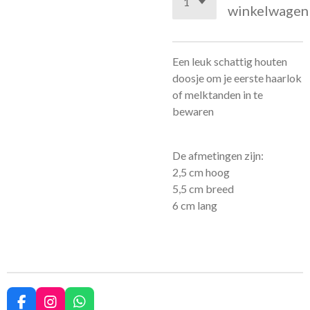
winkelwagen
Een leuk schattig houten
doosje om je eerste haarlok
of melktanden in te
bewaren
De afmetingen zijn:
2,5 cm hoog
5,5 cm breed
6 cm lang
F
I
W