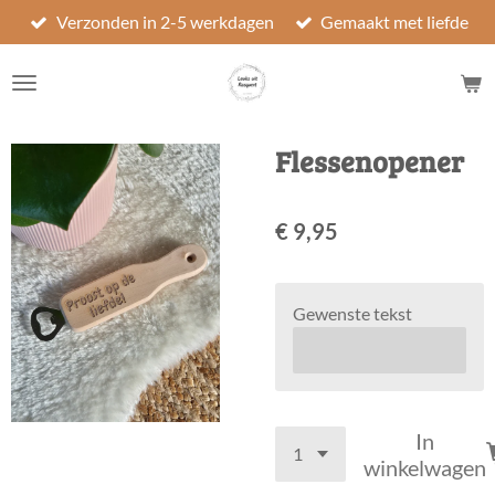
Verzonden in 2-5 werkdagen
Gemaakt met liefde
Ga
direct
naar
de
hoofdinhoud
Flessenopener
€ 9,95
Gewenste tekst
In
winkelwagen