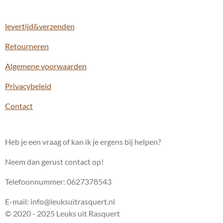
c
s
a
e
t
t
levertijd&verzenden
b
a
s
o
g
A
Retourneren
o
r
p
k
a
p
m
Algemene voorwaarden
Privacybeleid
Contact
Heb je een vraag of kan ik je ergens bij helpen?
Neem dan gerust contact op!
Telefoonnummer: 0627378543
E-mail: info@leuksuitrasquert.nl
© 2020 - 2025 Leuks uit Rasquert