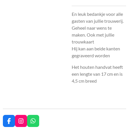
En leuk bedankje voor alle
gasten van jullie trouwerij.
Geheel naar wens te
maken. Ook met jullie
trouwkaart
Hij kan aan beide kanten
gegraveerd worden
Het houten handvat heeft
een lengte van 17 cm en is
4,5 cm breed
F
I
W
a
n
h