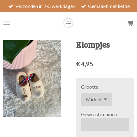
Verzonden in 2-5 werkdagen
Gemaakt met liefde
Ga
direct
naar
de
hoofdinhoud
Klompjes
€ 4,95
Grootte
Gewenste namen