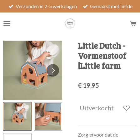
Verzonden in 2-5 werkdagen
Gemaakt met liefde
Ga
direct
naar
de
hoofdinhoud
Little Dutch -
Vormenstoof
|Little farm
€ 19,95
Uitverkocht
Zorg ervoor dat de