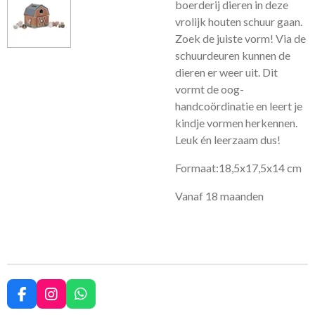
boerderij dieren in deze
vrolijk houten schuur gaan.
Zoek de juiste vorm! Via de
schuurdeuren kunnen de
dieren er weer uit. Dit
vormt de oog-
handcoördinatie en leert je
kindje vormen herkennen.
Leuk én leerzaam dus!
Formaat:18,5x17,5x14 cm
Vanaf 18 maanden
F
I
W
a
n
h