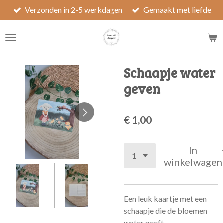
Verzonden in 2-5 werkdagen
Gemaakt met liefde
Ga
direct
naar
de
hoofdinhoud
Schaapje water
geven
€ 1,00
In
winkelwagen
Een leuk kaartje met een
schaapje die de bloemen
water geeft.